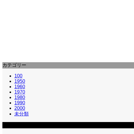
1950
ジャン＝リュック・ゴダール
勝手にしやがれ (1959) : À bout de so
『勝手にしやがれ』（かってにしやがれ、À bout de sou
カテゴリー
100
1950
1960
1970
1980
1990
2000
未分類
カテゴリー2