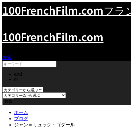
100FrenchFilm.com
フラン
100FrenchFilm.com
検索
and
or
ホーム
ブログ
ジャン＝リュック・ゴダール