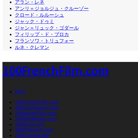
アラン・レネ
アンリ＝ジョルジュ・クルーゾー
クロード・ルルーシュ
ジャック・ドゥミ
ジャン＝リュック・ゴダール
フィリップ・ド・ブロカ
フランソワ・トリュフォー
ルネ・クレマン
100FrenchFilm.com
RSS
100FrenchFilm.com
100LucBesson.com
100ItalianFilm.com
100BestMovie.com
100Actor.com
100Directors.com
100Cinema.info