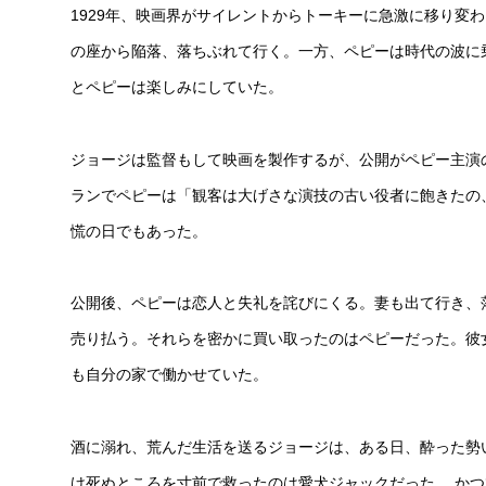
1929年、映画界がサイレントからトーキーに急激に移り変
の座から陥落、落ちぶれて行く。一方、ペピーは時代の波に
とペピーは楽しみにしていた。
ジョージは監督もして映画を製作するが、公開がペピー主演の「
ランでペピーは「観客は大げさな演技の古い役者に飽きたの
慌の日でもあった。
公開後、ペピーは恋人と失礼を詫びにくる。妻も出て行き、
売り払う。それらを密かに買い取ったのはペピーだった。彼
も自分の家で働かせていた。
酒に溺れ、荒んだ生活を送るジョージは、ある日、酔った勢
け死ぬところを寸前で救ったのは愛犬ジャックだった。 か