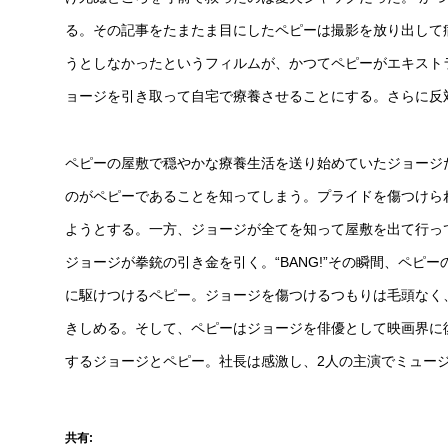
る。その記事をたまたま目にしたペピーは撮影を放り出して
うとしなかったというフィルムが、かつてペピーがエキスト
ョージを引き取って自宅で療養させることにする。さらに反
ペピーの屋敷で穏やかな療養生活を送り始めていたジョージ
のがペピーであることを知ってしまう。プライドを傷つけら
ようとする。一方、ジョージが全てを知って屋敷を出て行っ
ジョージが拳銃の引き金を引く。“BANG!”その瞬間、ペ
に駆けつけるペピー。ジョージを傷つけるつもりは毛頭なく
きしめる。そして、ペピーはジョージを俳優として映画界に
するジョージとペピー。社長は感激し、2人の主演でミュー
共有: