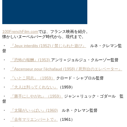
100FrenchFilm.com
では、フランス映画を紹介。
懐かしいヌーベルバーグ時代から、現代まで。
・
『Jeux interdits (1952) / 禁じられた遊び』
ルネ・クレマン監
督
・
『恐怖の報酬』(1953)
アンリ＝ジョルジュ・クルーゾー監督
・
『Ascenseur pour l’échafaud (1958) / 死刑台のエレベーター』
・
『いとこ同志』（1959）
クロード・シャブロル監督
・
『大人は判ってくれない』
（1959）
・
『勝手にしやがれ』（1959）
ジャン＝リュック・ゴダール 監
督
・
『太陽がいっぱい』(1960)
ルネ・クレマン監督
・
『去年マリエンバートで』
（1961）