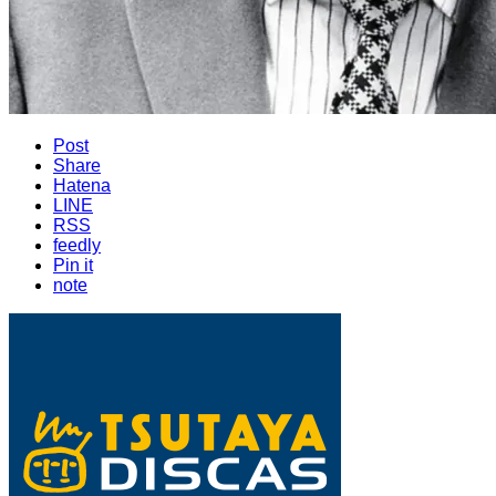
Post
Share
Hatena
LINE
RSS
feedly
Pin it
note