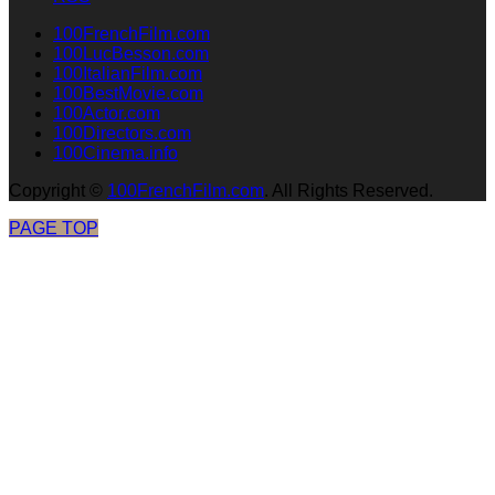
100FrenchFilm.com
100LucBesson.com
100ItalianFilm.com
100BestMovie.com
100Actor.com
100Directors.com
100Cinema.info
Copyright
©
100FrenchFilm.com
. All Rights Reserved.
PAGE TOP